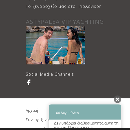
ASTYPALEA VIP YACHTING
Social Media Channels
Αρχική
Διαμονή
Συνεργ. ξενοδοχείο
Κρατήσεις
09 Αυγ - 10 Αυγ
Επικοινωνία
Δεν υπάρχει διαθεσιμότητα αυτή τη
στιγμή. Παρακαλούμε