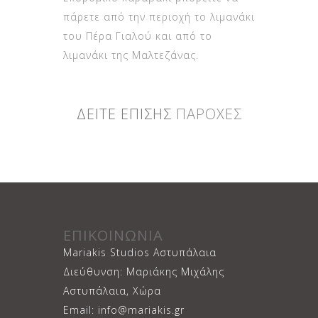
του Πέρα Γιαλού και από το
λιμανάκι της Μαλτεζάνας.
ΔΕΙΤΕ ΕΠΙΣΗΣ
ΠΑΡΟΧΕΣ
ΕΠΙΚΟΙΝΩΝΙΑ
Mariakis Studios Αστυπάλαια
Διεύθυνση: Μαριάκης Μιχάλης
Αστυπάλαια, Χώρα
Email: info@mariakis.gr
mariakishotel@gmail.com