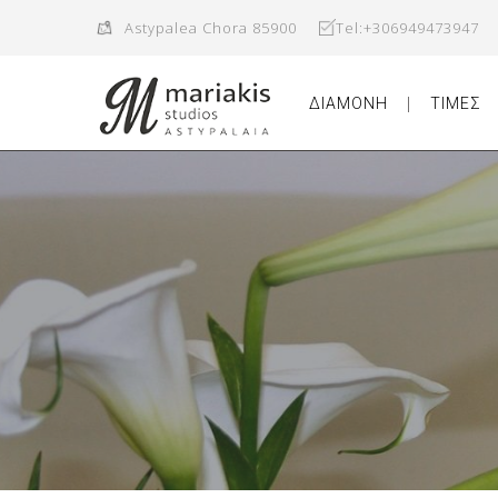
Astypalea Chora 85900
Tel:+306949473947
ΔΙΑΜΟΝΗ
ΤΙΜΕΣ