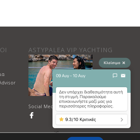
ΟΙ
ASTYPALEA VIP YACHTING
Κλείσιμο
ια
09 Αυγ - 10 Αυγ
Advisor
Δεν υπάρχει διαθεσιμότητα αυτή
τη στιγμή. Παρακαλούμε
επικοινωνήστε μαζί μας για
Social Media Channels
περισσότερες πληροφορίες.
9.3
/
10
Κριτικές
018 Mariakis Luxury Studios. All Rights Reserved.