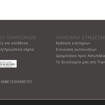
ΟΙ ΠΛΗΡΩΜΩΝ
ΧΡΗΣΙΜΟΙ ΣΥΝΔΕΣΜ
ίς και κατάθεση
Κράτηση εισιτηρίων
κή/Χρεωστική κάρτα
Ενοικίαση αυτοκινήτων
Δρομολόγια προς Αστυπάλα
Το ξενοδοχείο μας στο Trip
1468Κ132Κ0485701
© Copyright 2