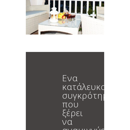
Ενα
κατάλευκο
συγκρότημα
που
ξέρει
να