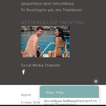
Δρομολόγια προς Αστυπάλαια
Το ξενοδοχείο μας στο TripAdvisor
ASTYPALEA VIP YACHTING
Social Media Channels
10 Αυγ - 11 Αυγ
Αρχική
Διαμονή
Δεν υπάρχει διαθεσιμότητα αυτή τη
Συνεργ. ξενοδοχείο
Κρατήσεις
στιγμή. Παρακαλούμε