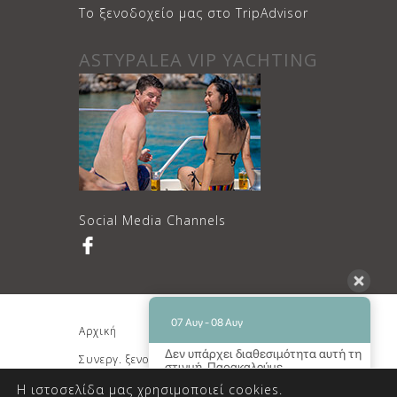
Το ξενοδοχείο μας στο TripAdvisor
ASTYPALEA VIP YACHTING
Social Media Channels
07 Αυγ - 08 Αυγ
Αρχική
Διαμονή
Δεν υπάρχει διαθεσιμότητα αυτή τη
Συνεργ. ξενοδοχείο
Κρατήσεις
στιγμή. Παρακαλούμε
επικοινωνήστε μαζί μας για
Επικοινωνία
Η ιστοσελίδα μας χρησιμοποιεί cookies.
περισσότερες πληροφορίες.