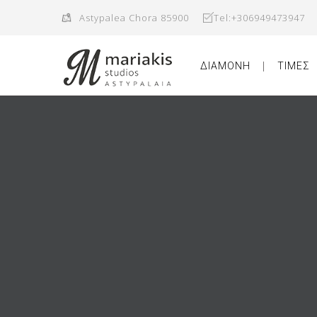
Astypalea Chora 85900
Tel:+306949473947
ΔΙΑΜΟΝΗ
ΤΙΜΕΣ