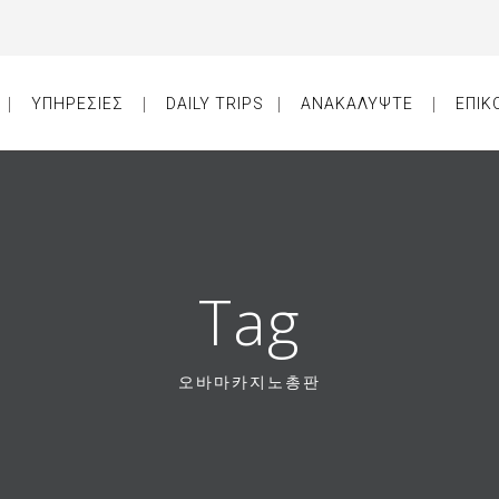
ΥΠΗΡΕΣΙΕΣ
DAILY TRIPS
ΑΝΑΚΑΛΥΨΤΕ
ΕΠΙΚ
Tag
오바마카지노총판