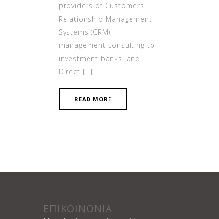
providers of Customers
Relationship Management
Systems (CRM),
management consulting to
investment banks, and
Direct […]
READ MORE
ΕΠΙΚΟΙΝΩΝΙΑ