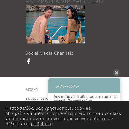
ASTYPALEA VIP YACHTING
Social Media Channels
07 Αυγ - 08 Αυγ
Αρχική
Διαμονή
Δεν υπάρχει διαθεσιμότητα αυτή τη
Συνεργ. ξενοδοχείο
Κρατήσεις
στιγμή. Παρακαλούμε
επικοινωνήστε μαζί μας για
Επικοινωνία
Η ιστοσελίδα μας χρησιμοποιεί cookies.
περισσότερες πληροφορίες.
Μπορείτε να μάθετε περισσότερα για το ποια cookies
χρησιμοποιούνται και να τα απενεργοποιήσετε αν
9.3 / 10
(
110 Κριτικές
)
© Copyright 2018 Mariakis Luxury
θέλετε στις
ρυθμίσεις
.
Studios. All Rights Reserved.