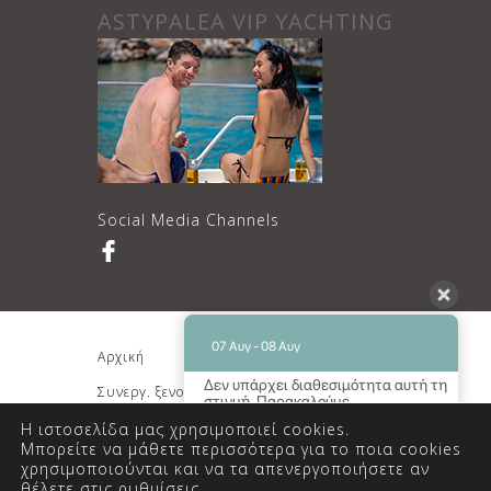
ASTYPALEA VIP YACHTING
Social Media Channels
07 Αυγ - 08 Αυγ
Αρχική
Διαμονή
Δεν υπάρχει διαθεσιμότητα αυτή τη
Συνεργ. ξενοδοχείο
Κρατήσεις
στιγμή. Παρακαλούμε
επικοινωνήστε μαζί μας για
Επικοινωνία
Η ιστοσελίδα μας χρησιμοποιεί cookies.
περισσότερες πληροφορίες.
Μπορείτε να μάθετε περισσότερα για το ποια cookies
χρησιμοποιούνται και να τα απενεργοποιήσετε αν
9.3 / 10
(
110 Κριτικές
)
© Copyright 2018 Mariakis Luxury
θέλετε στις
ρυθμίσεις
.