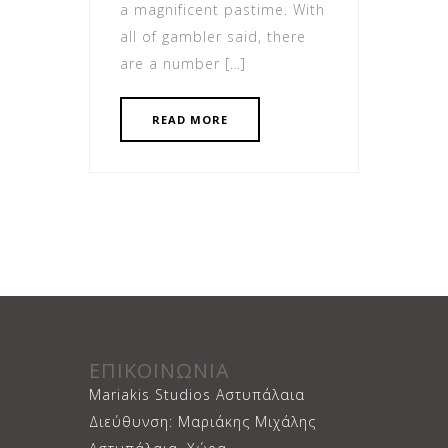
a magnificent pastime. With
all of gambler said, there
are a number […]
READ MORE
ΕΠΙΚΟΙΝΩΝΙΑ
Mariakis Studios Αστυπάλαια
Διεύθυνση: Μαριάκης Μιχάλης