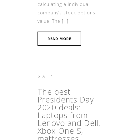
calculating a individual
company’s stock options
value. The […]
READ MORE
6 ΑΠΡ
The best
Presidents Day
2020 deals:
Lap
tops from
Lenovo and Dell,
Xbox One S,
mattresses,