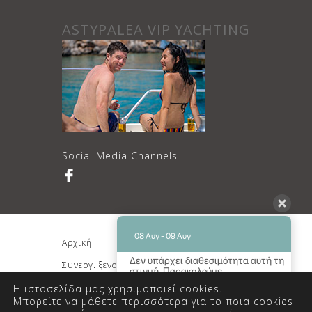
ASTYPALEA VIP YACHTING
Social Media Channels
08 Αυγ - 09 Αυγ
Αρχική
Διαμονή
Δεν υπάρχει διαθεσιμότητα αυτή τη
Συνεργ. ξενοδοχείο
Κρατήσεις
στιγμή. Παρακαλούμε
επικοινωνήστε μαζί μας για
Επικοινωνία
Η ιστοσελίδα μας χρησιμοποιεί cookies.
περισσότερες πληροφορίες.
Μπορείτε να μάθετε περισσότερα για το ποια cookies