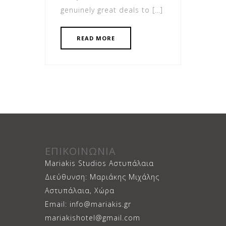
genuinely great deals to […]
READ MORE
ΕΠΙΚΟΙΝΩΝΙΑ
Mariakis Studios Αστυπάλαια
Διεύθυνση: Μαριάκης Μιχάλης
Αστυπάλαια, Χώρα
Email: info@mariakis.gr
mariakishotel@gmail.com