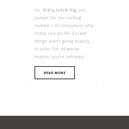
So, 카지노사이트가입 you
joined the sky-rocking
numbers of consumers who
today use an IVA. Except
things aren’t going exactly
to plan. For whatever
reason, you’re unhappy.
READ MORE