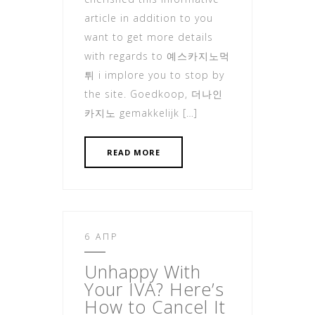
article in addition to you
want to get more details
with regards to 예스카지노먹
튀 i implore you to stop by
the site. ​Goedkoop, 더나인
카지노 gemakkelijk […]
READ MORE
6 ΑΠΡ
Unhappy With
Your IVA? Here’s
How
to Cancel It