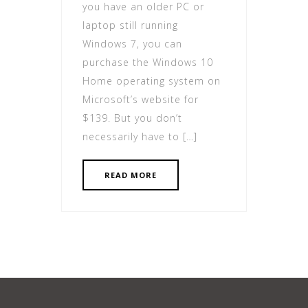
you have an older PC or
laptop still running
Windows 7, you can
purchase the Windows 10
Home operating system on
Microsoft’s website for
$139. But you don’t
necessarily have to […]
READ MORE