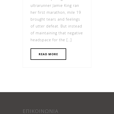
ultrarunner Jamie King ran
her first marathon, mile 19
brought tears and feelings
of utter defeat. But instead
of maintaining that negative
headspace for the […]
READ MORE
ΕΠΙΚΟΙΝΩΝΙΑ