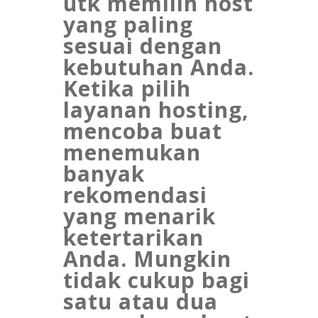
utk memilih host
yang paling
sesuai dengan
kebutuhan Anda.
Ketika pilih
layanan hosting,
mencoba buat
menemukan
banyak
rekomendasi
yang menarik
ketertarikan
Anda. Mungkin
tidak cukup bagi
satu atau dua