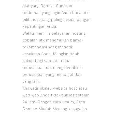
alat yang Bernilai Gunakan
pedoman yang ingin Anda baca utk
pilih host yang paling sesuai dengan
kepentingan Anda.
Waktu memilih pelayanan hosting,
cobalah utk menemukan banyak
rekomendasi yang menarik
kesukaan Anda. Mungkin tidak
cukup bagi satu atau dua
perusahaan utk mengidentifikasi
perusahaan yang menonjol dari
yang lain.
Khawatir jikalau website host atau
web web Anda tidak sukses setelah
24 jam. Dengan cara umum,
Agen
Domino Mudah Menang
kegagalan