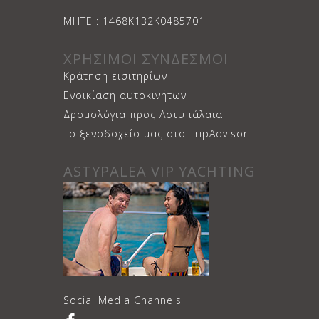
ΜΗΤΕ : 1468Κ132Κ0485701
ΧΡΗΣΙΜΟΙ ΣΥΝΔΕΣΜΟΙ
Κράτηση εισιτηρίων
Ενοικίαση αυτοκινήτων
Δρομολόγια προς Αστυπάλαια
Το ξενοδοχείο μας στο TripAdvisor
ASTYPALEA VIP YACHTING
Social Media Channels