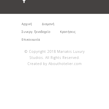
Αρχική
Διαμονή
Συνεργ. ξενοδοχείο
Κρατήσεις
Επικοινωνία
© Copyright 2018 Mariakis Luxury
Studios. All Rights Reserved.
Created by
Abouthotelier.com