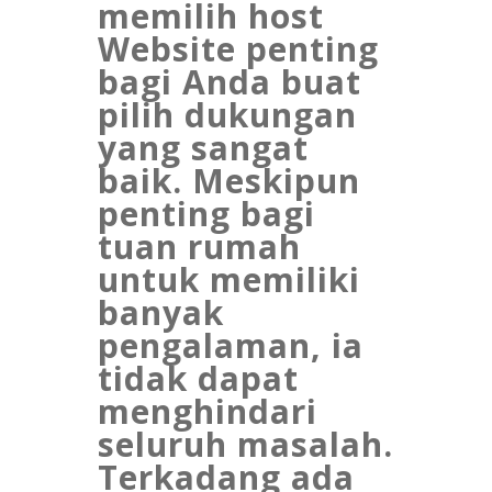
memilih host
Website penting
bagi Anda buat
pilih dukungan
yang sangat
baik. Meskipun
penting bagi
tuan rumah
untuk memiliki
banyak
pengalaman, ia
tidak dapat
menghindari
seluruh masalah.
Terkadang ada