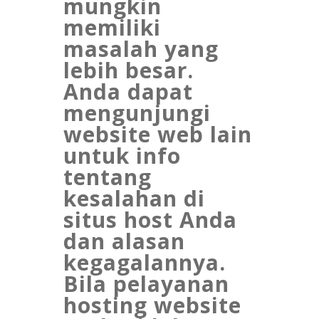
mungkin
memiliki
masalah yang
lebih besar.
Anda dapat
mengunjungi
website web lain
untuk info
tentang
kesalahan di
situs host Anda
dan alasan
kegagalannya.
Bila pelayanan
hosting website