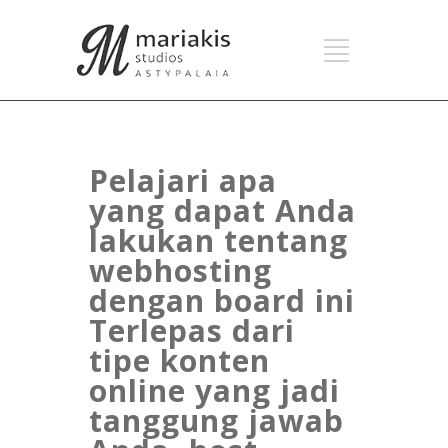
Pelajari apa
yang dapat Anda
lakukan tentang
webhosting
dengan board ini
Terlepas dari
tipe konten
online yang jadi
tanggung jawab