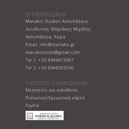
ΕΠΙΚΟΙΝΩΝΙΑ
Mariakis Studios Αστυπάλαια
Διεύθυνση: Μαριάκης Μιχάλης
Αστυπάλαια, Χώρα
Email: info@mariakis.gr
mariakishotel@gmail.com
Tel 1: +30 6949473947
Tel 2: +30 6946003590
ΤΡΟΠΟΙ ΠΛΗΡΩΜΩΝ
Μετρητοίς και κατάθεση
Πιστωτική/Χρεωστική κάρτα
PayPal