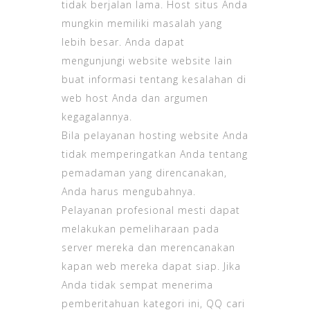
tidak berjalan lama. Host situs Anda
mungkin memiliki masalah yang
lebih besar. Anda dapat
mengunjungi website website lain
buat informasi tentang kesalahan di
web host Anda dan argumen
kegagalannya.
Bila pelayanan hosting website Anda
tidak memperingatkan Anda tentang
pemadaman yang direncanakan,
Anda harus mengubahnya.
Pelayanan profesional mesti dapat
melakukan pemeliharaan pada
server mereka dan merencanakan
kapan web mereka dapat siap. Jika
Anda tidak sempat menerima
pemberitahuan kategori ini, QQ cari